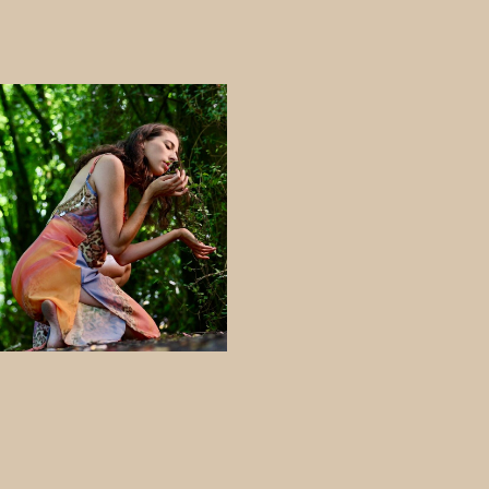
Heling en
Groei door
Bewustzijn
& Beweging
Dans- en
bewegingstherapie is
een vorm van
(psycho-)therapie die
dans en beweging
inzet om persoonlijke
groei en heling te
bevorderen. De
therapie baseert zich
op de verbinding
tussen psyche (geest)
en soma (lichaam),